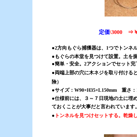
定価
\3000 ⇒￥
●2方向もぐら捕獲器は、1つでトンネ
●もぐらの本堂を見つけて設置。土を
●簡単・安全。2アクションでセット完了
●
両端上部の穴に木ネジを取り付ける
険）
●サイズ：W90×H35×L150mm 重さ：
●
仕様前には、３～７日現地の土に埋
ておくことが大事だと言われています
●
トンネルを見つけセットする。乾燥