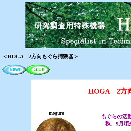
＜HOGA 2方向もぐら捕獲器＞
HOGA 2
mogura
もぐらの活
秋、9月頃