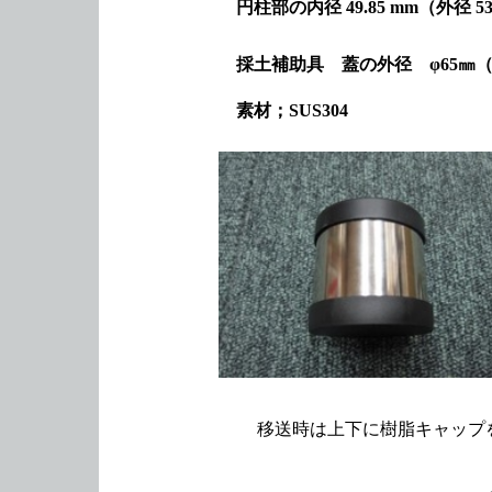
円柱部の内径 49.85 mm（外径 53.
採土補助具 蓋の外径 φ65㎜（
素材；SUS304
移送時は上下に樹脂キャップ