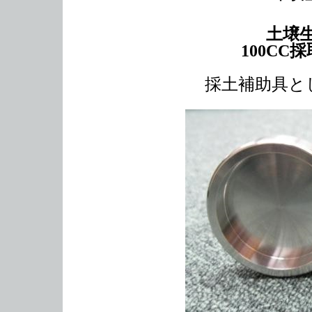
土壌
100CC採取
採土補助具と