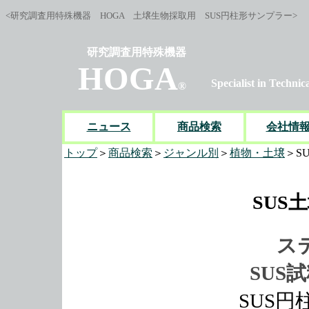
<研究調査用特殊機器 HOGA 土壌生物採取用 SUS円柱形サンプラー>
研究調査用特殊機器
HOGA
Specialist in Technica
®
ニュース
商品検索
会社情
トップ
＞
商品検索
＞
ジャンル別
＞
植物・土壌
＞S
SUS
ス
SUS
SUS