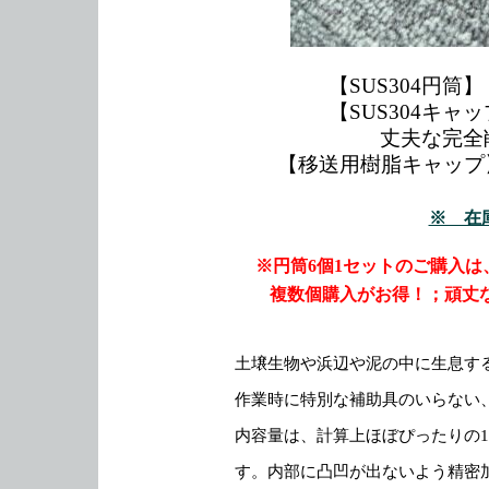
【SUS304円筒
【SUS304キャ
丈夫な完全
【移送用樹脂キャップ】 
※ 在
※円筒6個1セットのご購入は
複数個購入がお得！；頑丈な
土壌生物や浜辺や泥の中に生息す
作業時に特別な補助具のいらない
内容量は、計算上ほぼぴったりの1
す。内部に凸凹が出ないよう精密